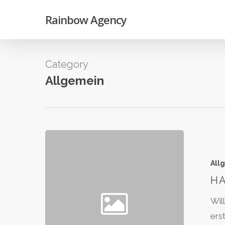
Skip
Rainbow Agency
to
main
content
Category
Allgemein
All
HA
Wil
ers