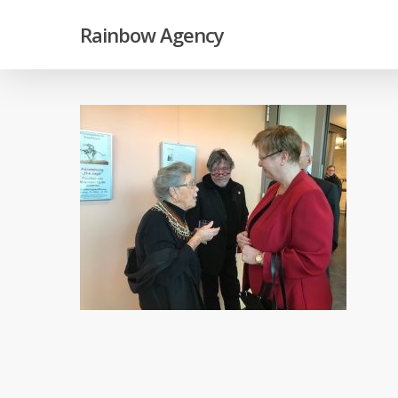
Skip
Rainbow Agency
to
main
content