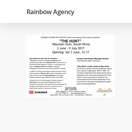
Skip
Rainbow Agency
to
main
content