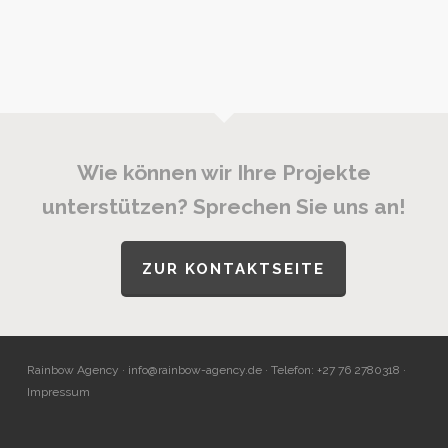
Wie können wir Ihre Projekte
unterstützen? Sprechen Sie uns an!
ZUR KONTAKTSEITE
Rainbow Agency ·
info@rainbow-agency.de
· Telefon: +27 76 2780318 ·
Impressum