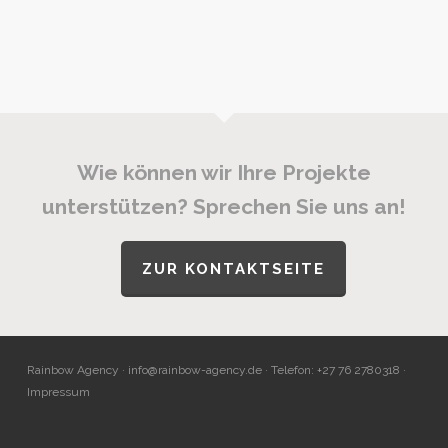
Wie können wir Ihre Projekte
unterstützen? Sprechen Sie uns an!
ZUR KONTAKTSEITE
Rainbow Agency ·
info@rainbow-agency.de
· Telefon: +27 76 2780318 ·
Impressum