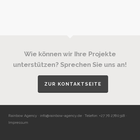
Wie können wir Ihre Projekte
unterstützen? Sprechen Sie uns an!
ZUR KONTAKTSEITE
Rainbow Agency ·
info@rainbow-agency.de
· Telefon: +27 76 2780318 ·
Impressum