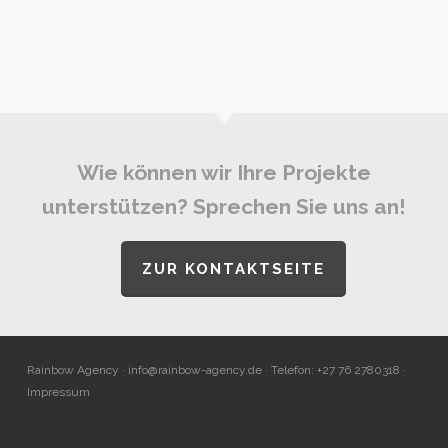
Wie können wir Ihre Projekte
unterstützen? Sprechen Sie uns an!
ZUR KONTAKTSEITE
Rainbow Agency ·
info@rainbow-agency.de
· Telefon: +27 76 2780318 ·
Impressum