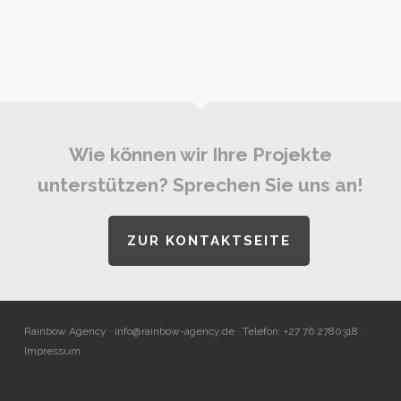
Wie können wir Ihre Projekte
unterstützen? Sprechen Sie uns an!
ZUR KONTAKTSEITE
Rainbow Agency ·
info@rainbow-agency.de
· Telefon: +27 76 2780318 ·
Impressum