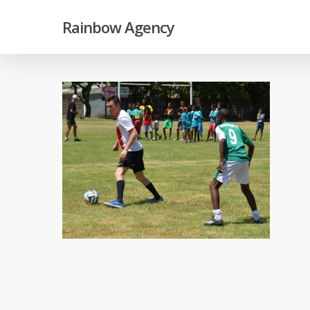
Skip
Rainbow Agency
to
main
content