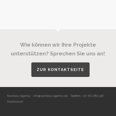
Wie können wir Ihre Projekte
unterstützen? Sprechen Sie uns an!
ZUR KONTAKTSEITE
Rainbow Agency ·
info@rainbow-agency.de
· Telefon: +27 76 2780318 ·
Impressum