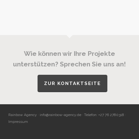
Wie können wir Ihre Projekte
unterstützen? Sprechen Sie uns an!
ZUR KONTAKTSEITE
Rainbow Agency ·
info@rainbow-agency.de
· Telefon: +27 76 2780318 ·
Impressum