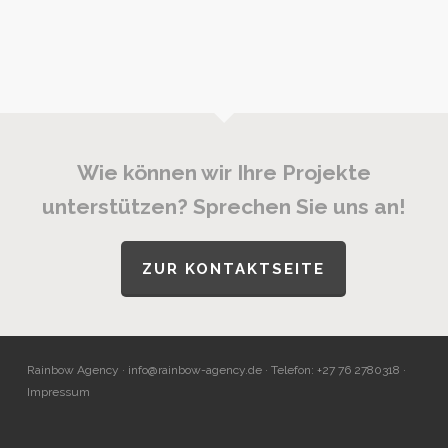
Wie können wir Ihre Projekte
unterstützen? Sprechen Sie uns an!
ZUR KONTAKTSEITE
Rainbow Agency ·
info@rainbow-agency.de
· Telefon: +27 76 2780318 ·
Impressum