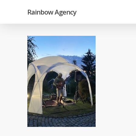
Skip
Rainbow Agency
to
main
content