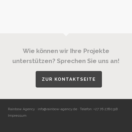
Wie können wir Ihre Projekte
unterstützen? Sprechen Sie uns an!
ZUR KONTAKTSEITE
Rainbow Agency ·
info@rainbow-agency.de
· Telefon: +27 76 2780318 ·
Impressum