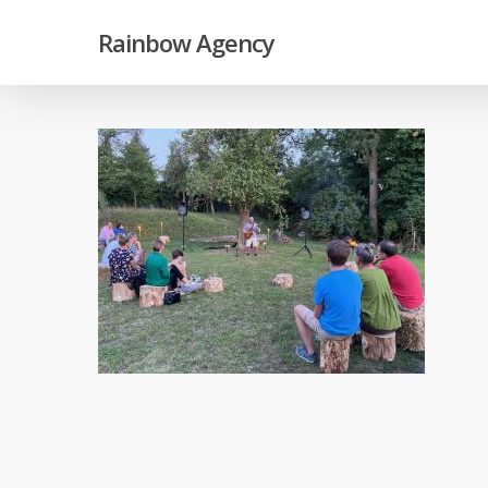
Skip
Rainbow Agency
to
main
content