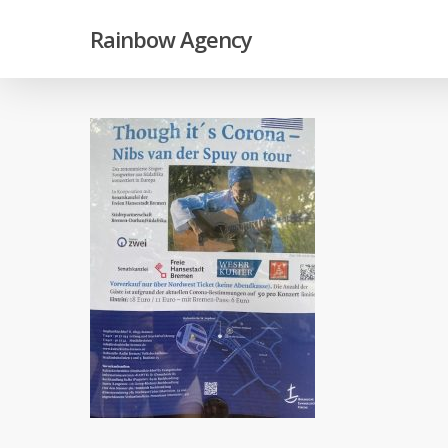
Skip
Rainbow Agency
to
main
content