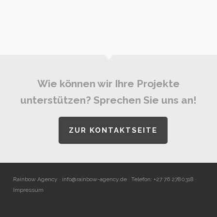
Wie können wir Ihre Projekte
unterstützen? Sprechen Sie uns an!
ZUR KONTAKTSEITE
Rainbow Agency ·
info@rainbow-agency.de
· Telefon: +27 76 2780318 ·
Impressum