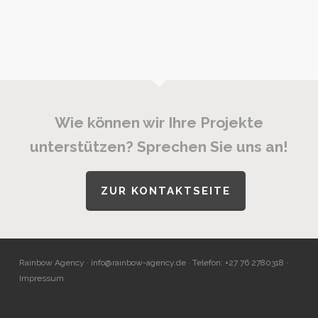
Wie können wir Ihre Projekte
unterstützen? Sprechen Sie uns an!
ZUR KONTAKTSEITE
Rainbow Agency ·
info@rainbow-agency.de
· Telefon: +27 76 2780318 ·
Impressum