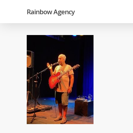
Skip
Rainbow Agency
to
main
content