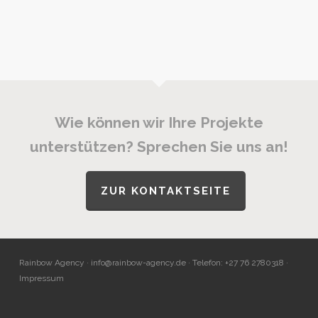
Wie können wir Ihre Projekte
unterstützen? Sprechen Sie uns an!
ZUR KONTAKTSEITE
Rainbow Agency ·
info@rainbow-agency.de
· Telefon: +27 76 2780318 ·
Impressum