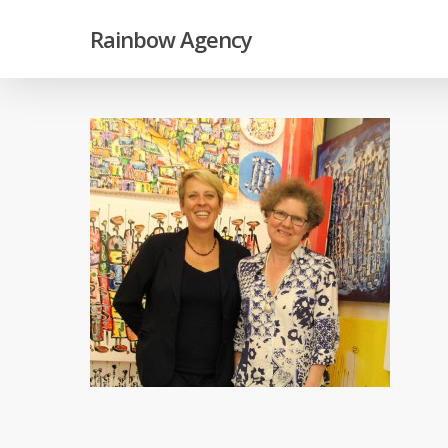
Skip
Rainbow Agency
to
main
content