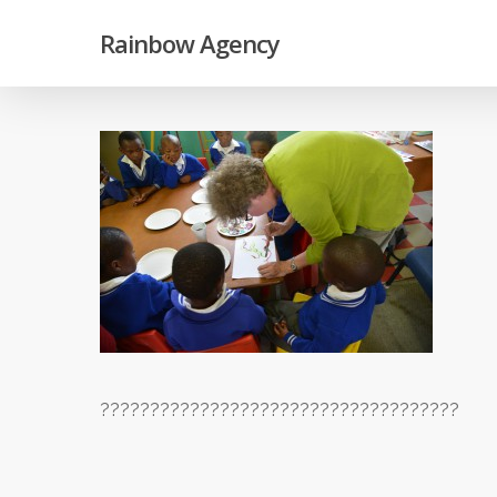
Skip
Rainbow Agency
to
main
content
????????????????????????????????????