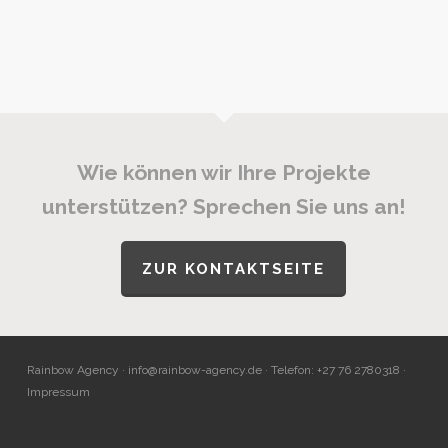
Wie können wir Ihre Projekte
unterstützen? Sprechen Sie uns an!
ZUR KONTAKTSEITE
Rainbow Agency ·
info@rainbow-agency.de
· Telefon: +27 76 2780318 ·
Impressum