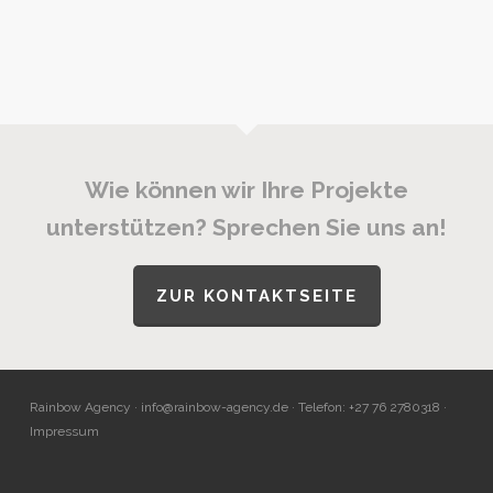
Wie können wir Ihre Projekte
unterstützen? Sprechen Sie uns an!
ZUR KONTAKTSEITE
Rainbow Agency ·
info@rainbow-agency.de
· Telefon: +27 76 2780318 ·
Impressum