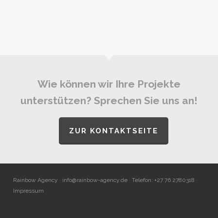
Wie können wir Ihre Projekte
unterstützen? Sprechen Sie uns an!
ZUR KONTAKTSEITE
Rainbow Agency ·
info@rainbow-agency.de
· Telefon: +27 76 2780318 ·
Impressum