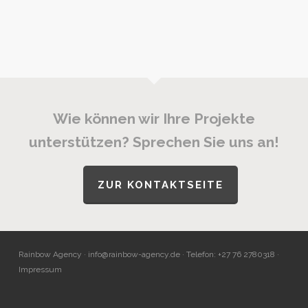
Wie können wir Ihre Projekte
unterstützen? Sprechen Sie uns an!
ZUR KONTAKTSEITE
Rainbow Agency ·
info@rainbow-agency.de
· Telefon: +27 76 2780318 ·
Impressum